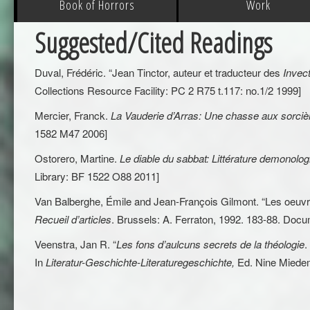
Book of Horrors
Work
Suggested/Cited Readings
Duval, Frédéric. “Jean Tinctor, auteur et traducteur des
Invec
Collections Resource Facility: PC 2 R75 t.117: no.1/2 1999]
Mercier, Franck.
La Vauderie d’Arras: Une chasse aux sorci
1582 M47 2006]
Ostorero, Martine.
Le diable du sabbat: Littérature demonolog
Library: BF 1522 O88 2011]
Van Balberghe, Émile and Jean-François Gilmont. “Les oeuvre
Recueil d’articles
. Brussels: A. Ferraton, 1992. 183-88. Doc
Veenstra, Jan R. “
Les fons d’aulcuns secrets de la théologie
.
In
Literatur-Geschichte-Literaturegeschichte,
Ed. Nine Miedema