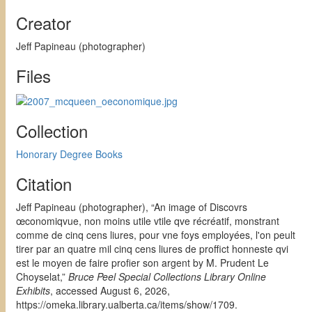
Creator
Jeff Papineau (photographer)
Files
Collection
Honorary Degree Books
Citation
Jeff Papineau (photographer), “An image of Discovrs
œconomiqvue, non moins utile vtile qve récréatif, monstrant
comme de cinq cens liures, pour vne foys employées, l'on peult
tirer par an quatre mil cinq cens liures de proffict honneste qvi
est le moyen de faire profier son argent by M. Prudent Le
Choyselat,”
Bruce Peel Special Collections Library Online
Exhibits
, accessed August 6, 2026,
https://omeka.library.ualberta.ca/items/show/1709
.