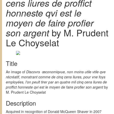
cens liures de proffict
honneste qvi est le
moyen de faire profier
son argent
by M. Prudent
Le Choyselat
Title
An image of
Discovrs œconomiqvue, non moins utile vtile qve
récréatif, monstrant comme de cinq cens liures, pour vne foys
employées, l'on peult tirer par an quatre mil cinq cens liures de
proffict honneste qvi est le moyen de faire profier son argent
by
M. Prudent Le Choyselat
Description
Acquired in recognition of Donald McQueen Shaver in 2007